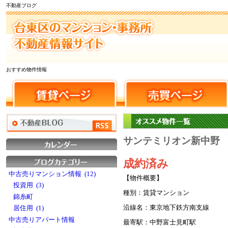
不動産ブログ
おすすめ物件情報
サンテミリオン新中野
成約済み
中古売りマンション情報 (12)
【物件概要】
投資用 (3)
種別：賃貸マンション
錦糸町
沿線名：東京地下鉄方南支線
居住用 (1)
中古売りアパート情報
最寄駅：中野富士見町駅