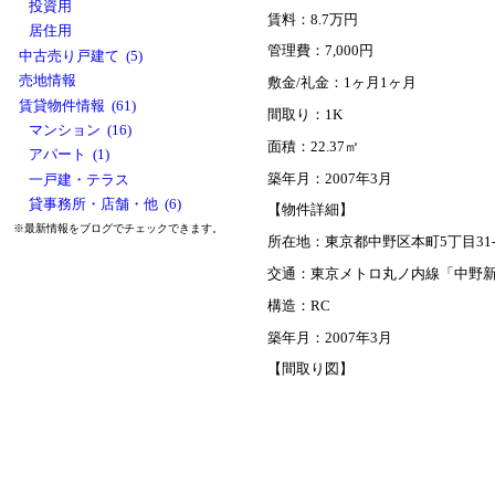
投資用
賃料：8.7万円
居住用
管理費：7,000円
中古売り戸建て (5)
売地情報
敷金/礼金：1ヶ月1ヶ月
賃貸物件情報 (61)
間取り：1K
マンション (16)
面積：22.37㎡
アパート (1)
築年月：2007年3月
一戸建・テラス
貸事務所・店舗・他 (6)
【物件詳細】
※最新情報をブログでチェックできます。
所在地：東京都中野区本町5丁目31-
交通：東京メトロ丸ノ内線「中野新
構造：RC
築年月：2007年3月
【間取り図】