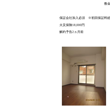
敷金2ヵ月・礼
保証会社加入必須 ※初回保証料総賃
火災保険18,000円
解約予告2ヵ月前