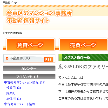
不動産ブログ
おすすめ物件情報
広々8SLDKのファミ
皆さんこんにちは！
中古売りマンション情報 (12)
今回は栃木県宇都宮市鶴田町の戸
投資用 (3)
本日は物件の概要からご案内させ
錦糸町
ご興味のある方は是非覗いて行っ
居住用 (1)
中古売りアパート情報