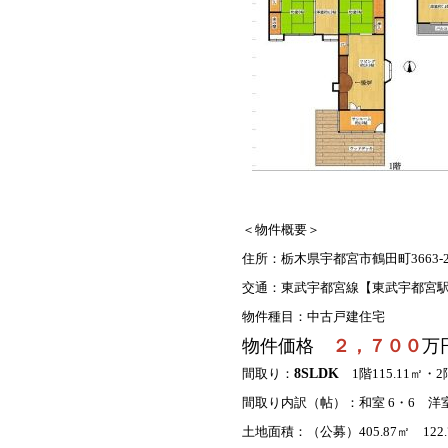
＜物件概要＞
住所：栃木県宇都宮市鶴田町3663-2
交通：東武宇都宮線【東武宇都宮駅
物件種目：中古戸建住宅
物件価格
２，７００
万
8SLDK
間取り：
1階115.11㎡・2
間取り内訳（帖）：和室 6・6 洋室 19.
土地面積：（公募）405.87㎡ 122.