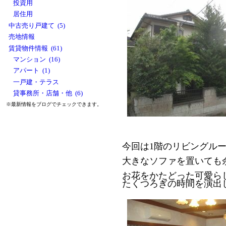
投資用
居住用
中古売り戸建て (5)
売地情報
賃貸物件情報 (61)
マンション (16)
アパート (1)
一戸建・テラス
貸事務所・店舗・他 (6)
※最新情報をブログでチェックできます。
今回は1階のリビングル
大きなソファを置いても余
お花をかたどった可愛ら
たくつろぎの時間を演出