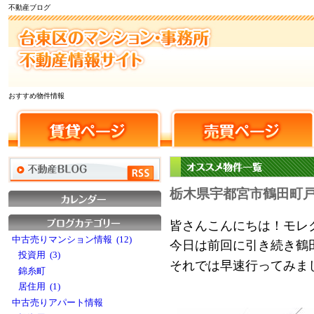
不動産ブログ
おすすめ物件情報
栃木県宇都宮市鶴田町
皆さんこんにちは！モレ
中古売りマンション情報 (12)
今日は前回に引き続き鶴
投資用 (3)
それでは早速行ってみま
錦糸町
居住用 (1)
中古売りアパート情報