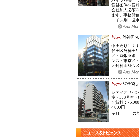
ハイツ熱海 40
賃貸条件＞賃料
会社加入必須※
ます。事務所使
トイレ別・温水
外神田S
中央通りに面
代田区外神田
メトロ銀座線 
レス・東京メ
＞外神田Sビル7階
SOHO
シティアドバンス
室・303号室
＞賃料：75
4,000円 
ヶ月 共益費：