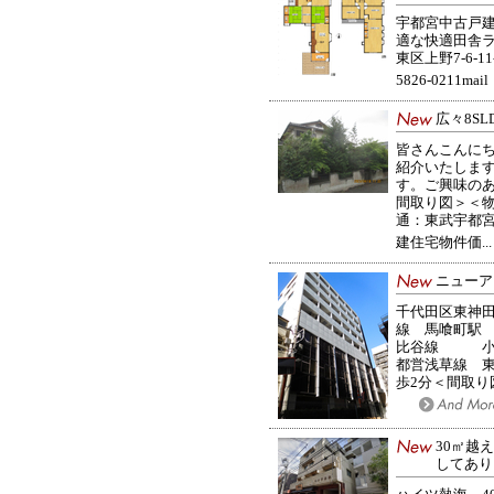
宇都宮中古戸建
適な快適田舎ラ
東区上野7-6-11
5826-0211mail
広々8S
皆さんこんに
紹介いたしま
す。ご興味の
間取り図＞＜物
通：東武宇都宮
建住宅物件価..
ニューア
千代田区東神田1
線 馬喰町駅
比谷線 小
都営浅草線 
歩2分＜間取り図
30㎡越
してあり