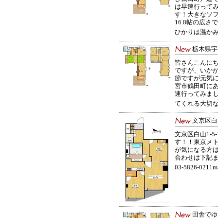
は早速行って
す！大きなソ
16.8帖の広
ひかりは温かみ.
栃木県宇
皆さんこんに
ですが、いか
節ですが元気
宮市鶴田町に
速行ってみま
てくれる大切な玄
文京区白
文京区白山1-5
す！！東京メト
が気になる方
合わせは下記まで
03-5826-0211m
田舎でゆ