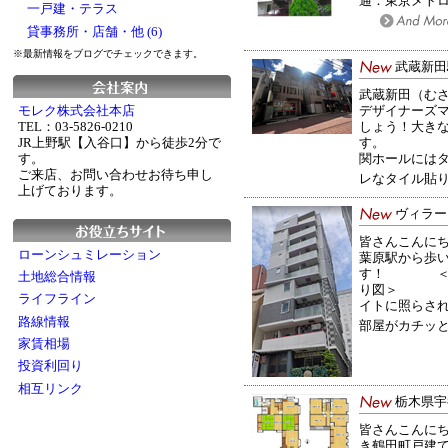
通：東京メトロ
一戸建・テラス
貸事務所・店舗・他 (6)
※最新情報をブログでチェックできます。
武蔵新田
武蔵新田（む
デザイナーズ
モレク株式会社本店
しょう！大き
TEL：03-5826-0210
す。 オ
JR上野駅【入谷口】から徒歩2分で
関ホールには
す。
ご来店、お問い合わせお待ち申し
レなタイル貼りの
上げております。
ヴィラー
皆さんこんに
ローンシュミレーション
葉原駅から歩
す！
土地総合情報
り図＞ 
ライフライン
イトに照らさ
路線情報
部屋がカチッと
家賃相場
投資利回り
相互リンク
栃木県宇
皆さんこんに
き鶴田町戸建