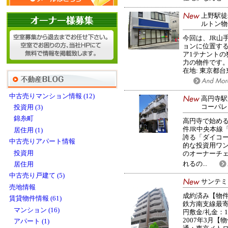
上野駅徒
ルトン物
今回は、JR山
ョンに位置す
ア1テナント
力の物件です。
在地: 東京都台東
中古売りマンション情報 (12)
高円寺駅
コーパレ
投資用 (3)
錦糸町
高円寺で始める
件JR中央本線
居住用 (1)
誇る「ダイコー
中古売りアパート情報
的な投資用ワン
投資用
のオーナーチ
れるの...
居住用
中古売り戸建て (5)
サンテミ
売地情報
成約済み【物
賃貸物件情報 (61)
鉄方南支線最寄
マンション (16)
円敷金/礼金：1
2007年3月【
アパート (1)