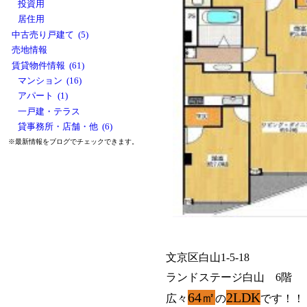
投資用
居住用
中古売り戸建て (5)
売地情報
賃貸物件情報 (61)
マンション (16)
アパート (1)
一戸建・テラス
貸事務所・店舗・他 (6)
※最新情報をブログでチェックできます。
文京区白山1-5-18
ランドステージ白山 6階
64㎡
2LDK
広々
の
です！！