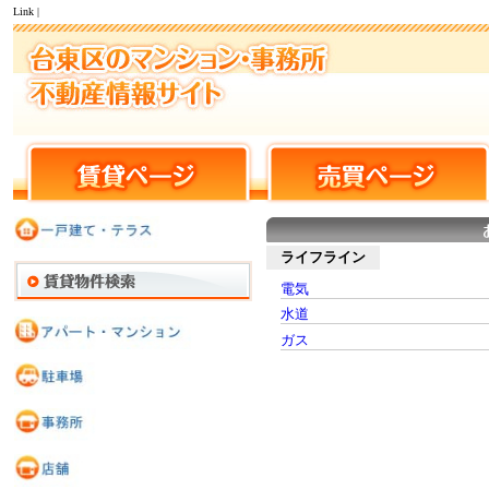
Link |
ライフライン
電気
水道
ガス