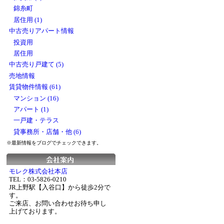
錦糸町
居住用 (1)
中古売りアパート情報
投資用
居住用
中古売り戸建て (5)
売地情報
賃貸物件情報 (61)
マンション (16)
アパート (1)
一戸建・テラス
貸事務所・店舗・他 (6)
※最新情報をブログでチェックできます。
モレク株式会社本店
TEL：03-5826-0210
JR上野駅【入谷口】から徒歩2分で
す。
ご来店、お問い合わせお待ち申し
上げております。