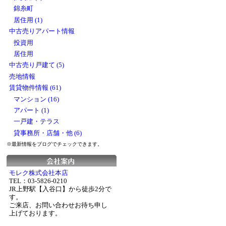
錦糸町
居住用 (1)
中古売りアパート情報
投資用
居住用
中古売り戸建て (5)
売地情報
賃貸物件情報 (61)
マンション (16)
アパート (1)
一戸建・テラス
貸事務所・店舗・他 (6)
※最新情報をブログでチェックできます。
モレク株式会社本店
TEL：03-5826-0210
JR上野駅【入谷口】から徒歩2分で
す。
ご来店、お問い合わせお待ち申し
上げております。