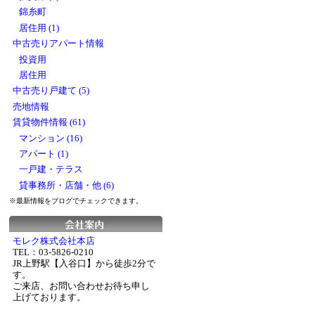
錦糸町
居住用 (1)
中古売りアパート情報
投資用
居住用
中古売り戸建て (5)
売地情報
賃貸物件情報 (61)
マンション (16)
アパート (1)
一戸建・テラス
貸事務所・店舗・他 (6)
※最新情報をブログでチェックできます。
モレク株式会社本店
TEL：03-5826-0210
JR上野駅【入谷口】から徒歩2分で
す。
ご来店、お問い合わせお待ち申し
上げております。