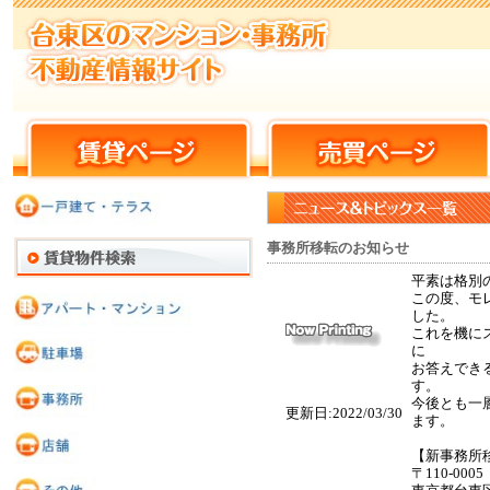
事務所移転のお知らせ
平素は格別
この度、モ
した。
これを機に
に
お答えでき
す。
今後とも一
更新日:2022/03/30
ます。
【新事務所
〒110-0005