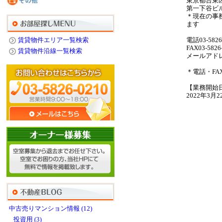
東京都台東
第一下谷ビ
＊現在の事
ます
賃貸物件エリア一覧検索
電話03-5826
FAX03-5826
賃貸物件沿線一覧検索
メールアドレス 
＊電話・F
【業務開始
2022年3月
中古売りマンション情報 (12)
投資用 (3)